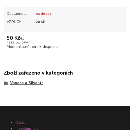
Dostupnost
na dotaz
VZDUCH
20 Kč
50 Kč
/
ks
41 Kč
bez DPH
Momentálně není k dispozici
Zboží zařazeno v kategoriích
Vánoce a Silvestr
O nás
Jak nakupovat