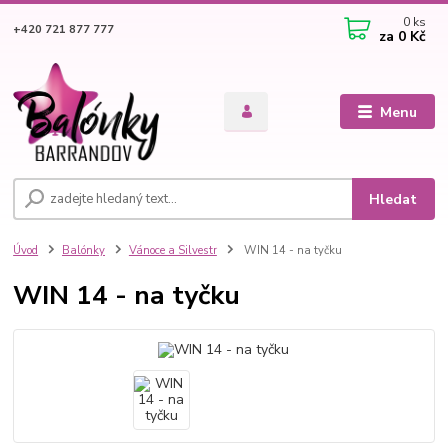
0
ks
+420 721 877 777
za
0 Kč
Menu
Hledat
Úvod
Balónky
Vánoce a Silvestr
WIN 14 - na tyčku
WIN 14 - na tyčku