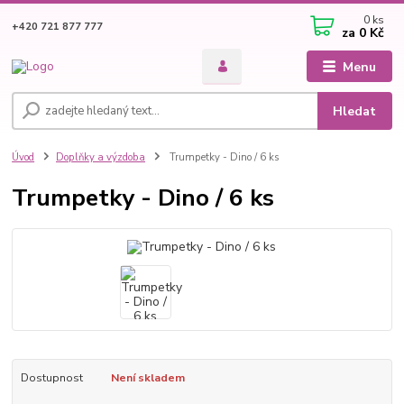
0
ks
+420 721 877 777
za
0 Kč
Menu
Hledat
Úvod
Doplňky a výzdoba
Trumpetky - Dino / 6 ks
Trumpetky - Dino / 6 ks
Dostupnost
Není skladem