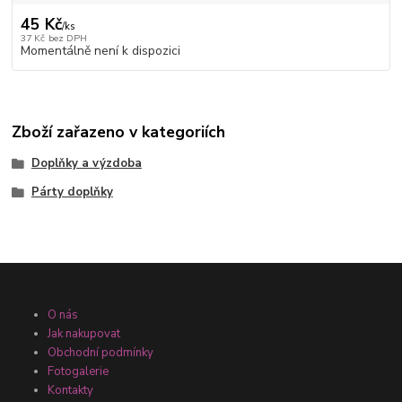
45 Kč
/
ks
37 Kč
bez DPH
Momentálně není k dispozici
Zboží zařazeno v kategoriích
Doplňky a výzdoba
Párty doplňky
O nás
Jak nakupovat
Obchodní podmínky
Fotogalerie
Kontakty