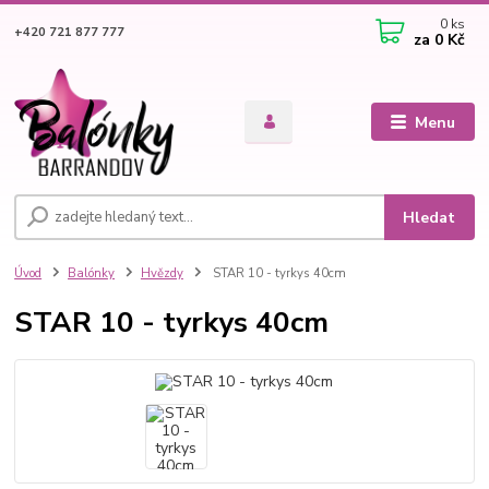
0
ks
+420 721 877 777
za
0 Kč
Menu
Hledat
Úvod
Balónky
Hvězdy
STAR 10 - tyrkys 40cm
STAR 10 - tyrkys 40cm