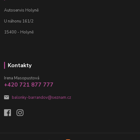
Autoservis Holyně
U náhonu 161/2
15400 - Holyně
Kontakty
Irena Masopustová
+420 721 877 777
balonky-barrandov@seznam.cz