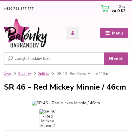
0
ks
+420 721 877 777
za
0 Kč
Menu
Hledat
Úvod
Balónky
Srdíčka
SR 46 - Red Mickey Minnie / 46cm
SR 46 - Red Mickey Minnie / 46cm