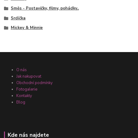
Směs - Postavičky, filmy, pohádky..
Srdíčka
Mickey & Minnie
O nás
Jak nakupovat
Obchodní podmínky
Fotogalerie
Kontakty
Blog
Kde nás najdete