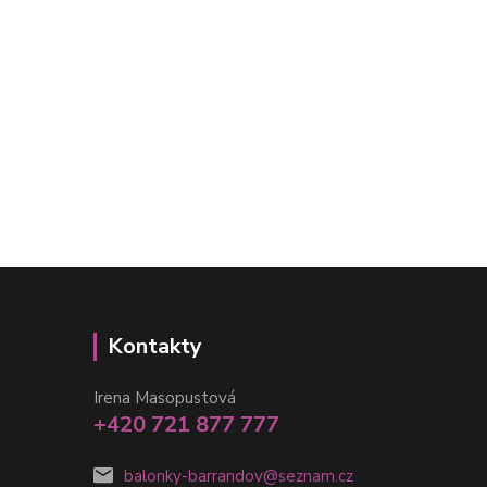
Kontakty
Irena Masopustová
+420 721 877 777
balonky-barrandov@seznam.cz