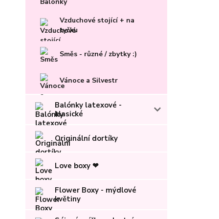
Vzduchové stojící + na
tyčku
Směs - různé / zbytky :)
Vánoce a Silvestr
Balónky latexové -
klasické
Originální dortíky
Love boxy ❤
Flower Boxy - mýdlové
květiny