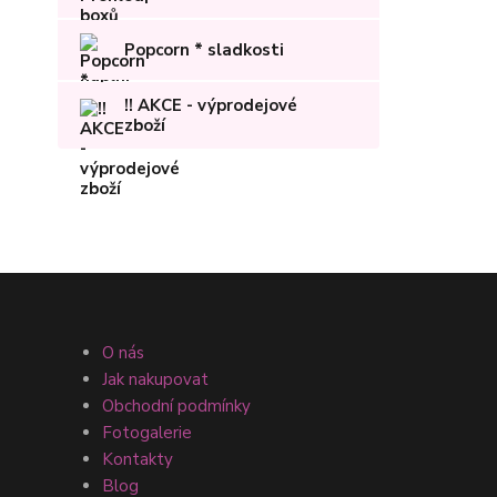
Popcorn * sladkosti
!! AKCE - výprodejové
zboží
O nás
Jak nakupovat
Obchodní podmínky
Fotogalerie
Kontakty
Blog