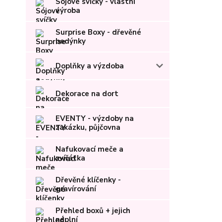
Sójové svíčky - vlastní
výroba
Surprise Boxy - dřevěné
bedýnky
Doplňky a výzdoba
Dekorace na dort
EVENTY - výzdoby na
zakázku, půjčovna
Nafukovací meče a
zvířátka
Dřevěné klíčenky -
gravírování
Přehled boxů + jejich
náplní