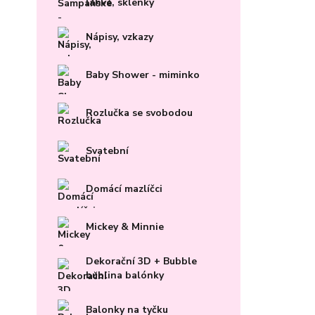
lahve, sklenky
Nápisy, vzkazy
Baby Shower - miminko
Rozlučka se svobodou
Svatební
Domácí mazlíčci
Mickey & Minnie
Dekorační 3D + Bubble
bublina balónky
Balonky na tyčku