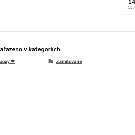
14
116
zařazeno v kategoriích
boxy ❤
Zamilované