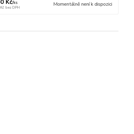
0 Kč
/
ks
Momentálně není k dispozici
 Kč
bez DPH