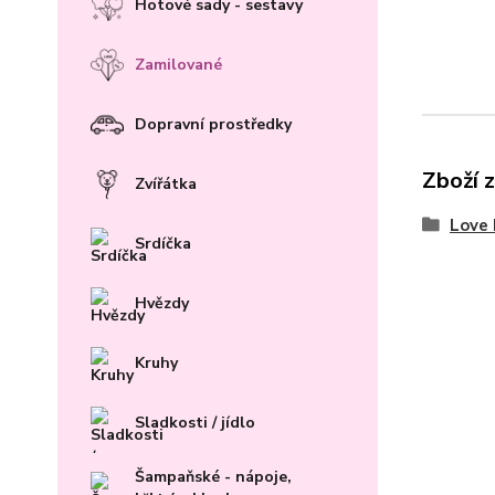
Hotové sady - sestavy
Zamilované
Dopravní prostředky
Zboží 
Zvířátka
Love 
Srdíčka
Hvězdy
Kruhy
Sladkosti / jídlo
Šampaňské - nápoje,