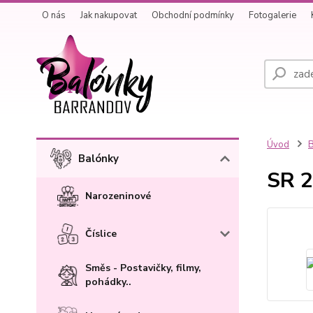
O nás
Jak nakupovat
Obchodní podmínky
Fotogalerie
Úvod
B
Balónky
SR 2
Narozeninové
Číslice
Směs - Postavičky, filmy,
pohádky..