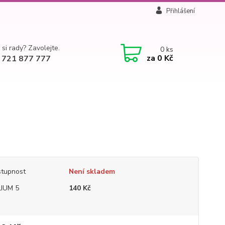
Přihlášení
 si rady? Zavolejte.
0
ks
za
0 Kč
 721 877 777
tupnost
Není skladem
IUM 5
140 Kč