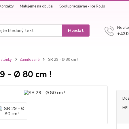
Kontakty
Malujeme na obličej
Spolupracujeme - Ice Rolls
Nevíte
Hledat
+420
alónky
Zamilované
SR 29 - Ø 80 cm !
9 - Ø 80 cm !
Dos
HEL