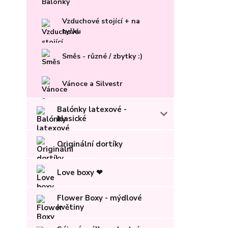
Vzduchové stojící + na
tyčku
Směs - různé / zbytky :)
Vánoce a Silvestr
Balónky latexové -
klasické
Originální dortíky
Love boxy ❤
Flower Boxy - mýdlové
květiny