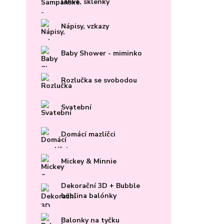
lahve, sklenky
Nápisy, vzkazy
Baby Shower - miminko
Rozlučka se svobodou
Svatební
Domácí mazlíčci
Mickey & Minnie
Dekorační 3D + Bubble
bublina balónky
Balonky na tyčku