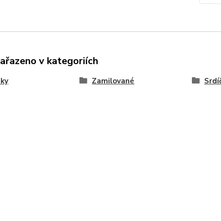
zařazeno v kategoriích
nky
Zamilované
Srdí