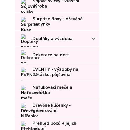
Sójové svíčky - vlastní
výroba
Surprise Boxy - dřevěné
bedýnky
Doplňky a výzdoba
Dekorace na dort
EVENTY - výzdoby na
zakázku, půjčovna
Nafukovací meče a
zvířátka
Dřevěné klíčenky -
gravírování
Přehled boxů + jejich
náplní