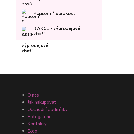
Popcorn * sladkosti
!! AKCE - výprodejové
zboží
O nás
Jak nakupovat
Obchodní podmínky
Fotogalerie
Kontakty
Blog