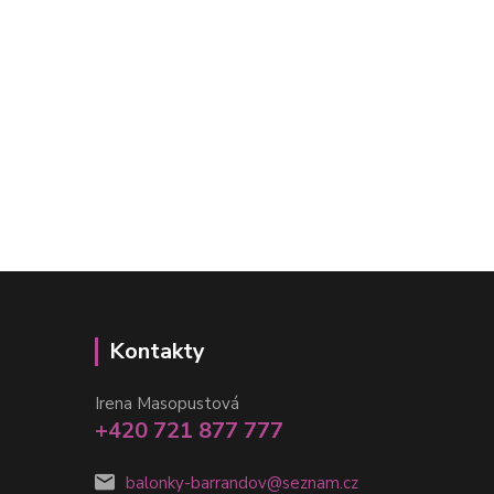
Kontakty
Irena Masopustová
+420 721 877 777
balonky-barrandov@seznam.cz