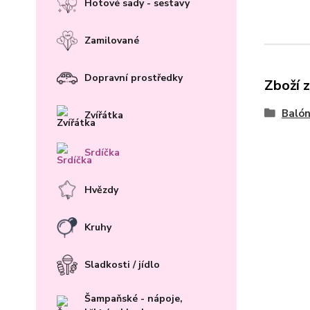
Hotové sady - sestavy
Zamilované
Dopravní prostředky
Zboží 
Baló
Zvířátka
Srdíčka
Hvězdy
Kruhy
Sladkosti / jídlo
Šampaňské - nápoje,