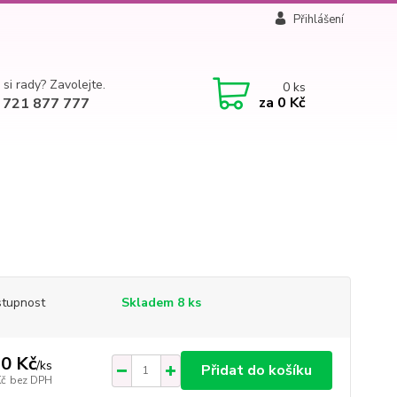
Přihlášení
 si rady? Zavolejte.
0
ks
za
0 Kč
 721 877 777
tupnost
Skladem 8 ks
0 Kč
/
ks
Přidat do košíku
Kč
bez DPH