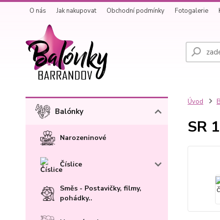
O nás
Jak nakupovat
Obchodní podmínky
Fotogalerie
Úvod
B
Balónky
SR 1
Narozeninové
Číslice
Směs - Postavičky, filmy,
pohádky..