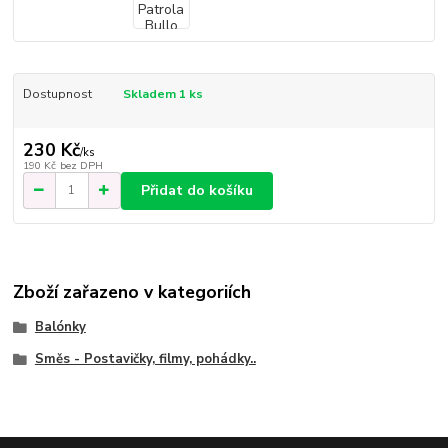
Dostupnost
Skladem 1 ks
230 Kč
/
ks
190 Kč
bez DPH
Přidat do košíku
Zboží zařazeno v kategoriích
Balónky
Směs - Postavičky, filmy, pohádky..