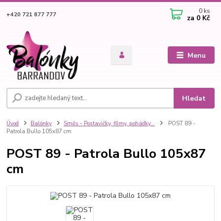
0
ks
+420 721 877 777
za
0 Kč
Menu
Hledat
Úvod
Balónky
Směs - Postavičky, filmy, pohádky..
POST 89 -
Patrola Bullo 105x87 cm
POST 89 - Patrola Bullo 105x87
cm