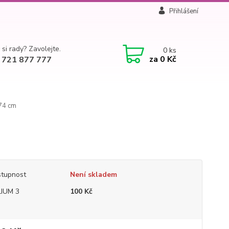
Přihlášení
 si rady? Zavolejte.
0
ks
za
0 Kč
 721 877 777
74 cm
tupnost
Není skladem
IUM 3
100 Kč