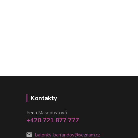
Kontakty
Irena Masopustová
+420 721 877 777
balonky-barrandov@seznam.cz