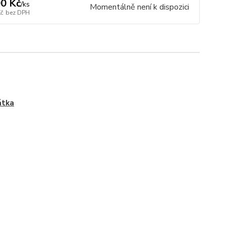
0 Kč
/
ks
Momentálně není k dispozici
Kč
bez DPH
átka