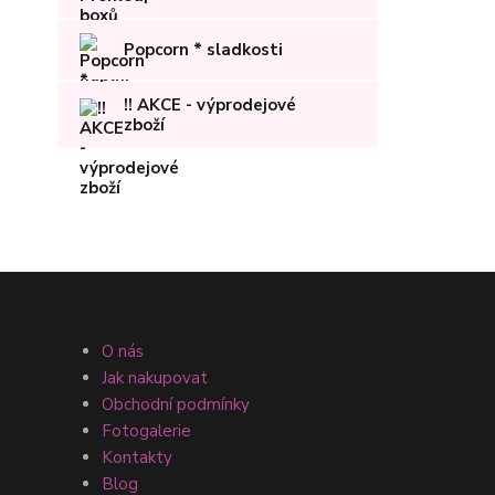
Popcorn * sladkosti
!! AKCE - výprodejové
zboží
O nás
Jak nakupovat
Obchodní podmínky
Fotogalerie
Kontakty
Blog