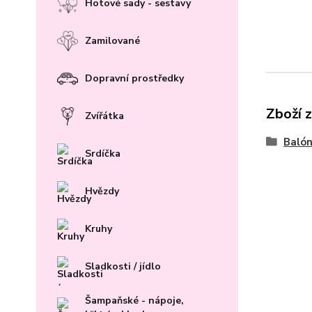
Hotové sady - sestavy
Zamilované
Dopravní prostředky
Zboží 
Zvířátka
Baló
Srdíčka
Hvězdy
Kruhy
Sladkosti / jídlo
Šampaňské - nápoje,