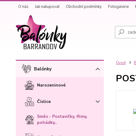
O nás
Jak nakupovat
Obchodní podmínky
Fotogalerie
Úvod
B
Balónky
POST
Narozeninové
Číslice
Směs - Postavičky, filmy,
pohádky..