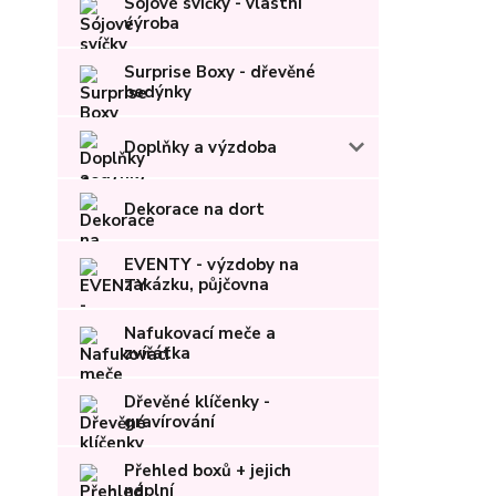
Sójové svíčky - vlastní
výroba
Surprise Boxy - dřevěné
bedýnky
Doplňky a výzdoba
Dekorace na dort
EVENTY - výzdoby na
zakázku, půjčovna
Nafukovací meče a
zvířátka
Dřevěné klíčenky -
gravírování
Přehled boxů + jejich
náplní