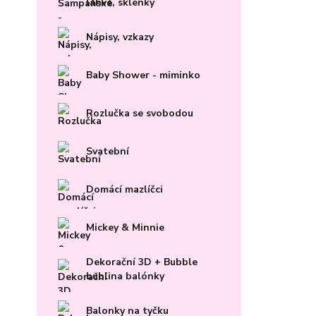
lahve, sklenky
Nápisy, vzkazy
Baby Shower - miminko
Rozlučka se svobodou
Svatební
Domácí mazlíčci
Mickey & Minnie
Dekorační 3D + Bubble
bublina balónky
Balonky na tyčku