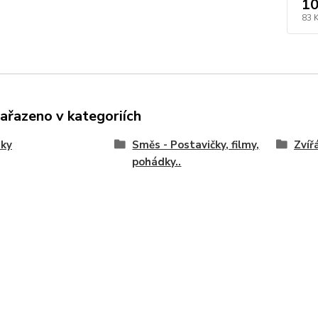
10
83 
zařazeno v kategoriích
nky
Směs - Postavičky, filmy,
Zvíř
pohádky..