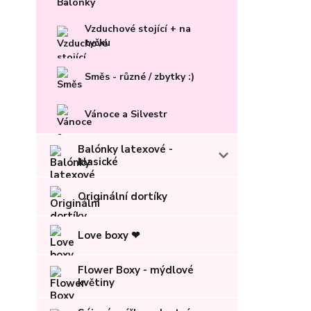
Vzduchové stojící + na
tyčku
Směs - různé / zbytky :)
Vánoce a Silvestr
Balónky latexové -
klasické
Originální dortíky
Love boxy ❤
Flower Boxy - mýdlové
květiny