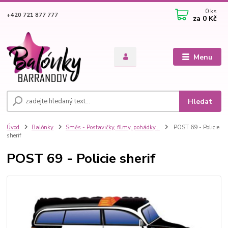
0
ks
+420 721 877 777
za
0 Kč
Menu
Hledat
Úvod
Balónky
Směs - Postavičky, filmy, pohádky..
POST 69 - Policie
sherif
POST 69 - Policie sherif