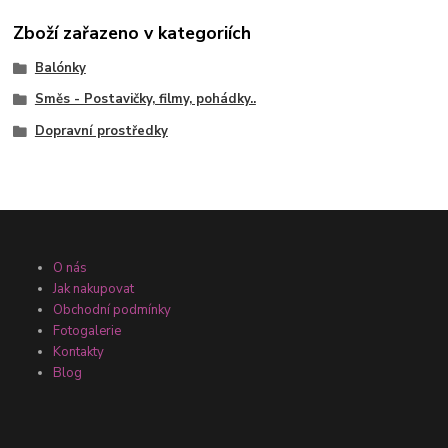
Zboží zařazeno v kategoriích
Balónky
Směs - Postavičky, filmy, pohádky..
Dopravní prostředky
O nás
Jak nakupovat
Obchodní podmínky
Fotogalerie
Kontakty
Blog