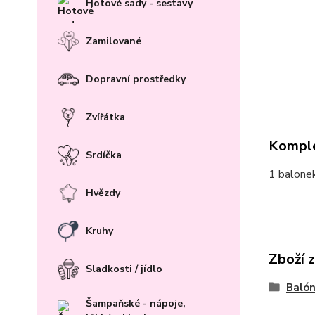
Hotové sady - sestavy
Zamilované
Dopravní prostředky
Zvířátka
Komple
Srdíčka
1 balonek
Hvězdy
Kruhy
Zboží 
Sladkosti / jídlo
Baló
Šampaňské - nápoje,