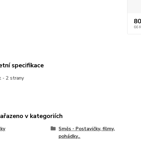
80
66 
tní specifikace
 - 2 strany
zařazeno v kategoriích
nky
Směs - Postavičky, filmy,
pohádky..