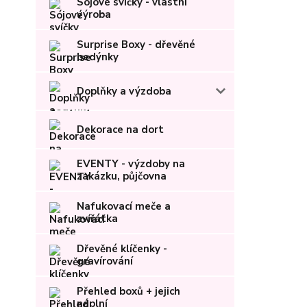
Sójové svíčky - vlastní
výroba
Surprise Boxy - dřevěné
bedýnky
Doplňky a výzdoba
Dekorace na dort
EVENTY - výzdoby na
zakázku, půjčovna
Nafukovací meče a
zvířátka
Dřevěné klíčenky -
gravírování
Přehled boxů + jejich
náplní