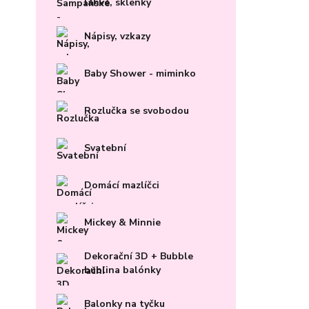
lahve, sklenky
Nápisy, vzkazy
Baby Shower - miminko
Rozlučka se svobodou
Svatební
Domácí mazlíčci
Mickey & Minnie
Dekorační 3D + Bubble
bublina balónky
Balonky na tyčku