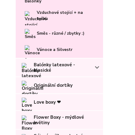
Vzduchové stojící + na
tyčku
Směs - různé / zbytky :)
Vánoce a Silvestr
Balónky latexové -
klasické
Originální dortíky
Love boxy ❤
Flower Boxy - mýdlové
květiny