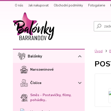
O nás
Jak nakupovat
Obchodní podmínky
Fotogalerie
Úvod
B
Balónky
POST
Narozeninové
Číslice
Směs - Postavičky, filmy,
pohádky..