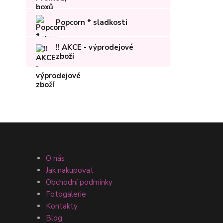
Popcorn * sladkosti
!! AKCE - výprodejové
zboží
O nás
Jak nakupovat
Obchodní podmínky
Fotogalerie
Kontakty
Blog