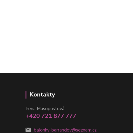
Kontakty
Irena Masopustová
+420 721 877 777
balonky-barrandov@seznam.cz