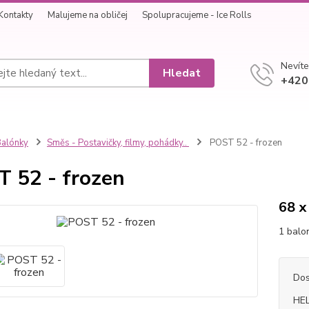
Kontakty
Malujeme na obličej
Spolupracujeme - Ice Rolls
Nevíte
Hledat
+420
alónky
Směs - Postavičky, filmy, pohádky..
POST 52 - frozen
 52 - frozen
68 x
1 balo
Dos
HEL