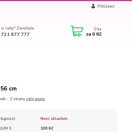
Přihlášení
 si rady? Zavolejte.
0
ks
za
0 Kč
 721 877 777
 56 cm
nek - 2 strany
celý popis
tupnost
Není skladem
IUM 3
100 Kč