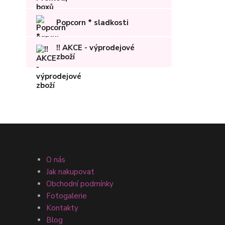
Popcorn * sladkosti
!! AKCE - výprodejové
zboží
O nás
Jak nakupovat
Obchodní podmínky
Fotogalerie
Kontakty
Blog