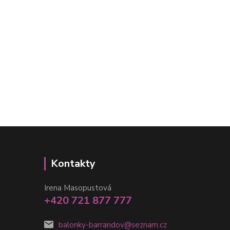
Kontakty
Irena Masopustová
+420 721 877 777
balonky-barrandov@seznam.cz