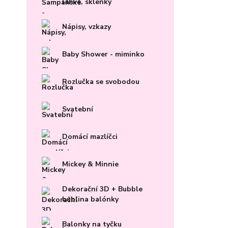
lahve, sklenky
Nápisy, vzkazy
Baby Shower - miminko
Rozlučka se svobodou
Svatební
Domácí mazlíčci
Mickey & Minnie
Dekorační 3D + Bubble
bublina balónky
Balonky na tyčku