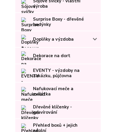
Sójové svíčky - vlastní
výroba
Surprise Boxy - dřevěné
bedýnky
Doplňky a výzdoba
Dekorace na dort
EVENTY - výzdoby na
zakázku, půjčovna
Nafukovací meče a
zvířátka
Dřevěné klíčenky -
gravírování
Přehled boxů + jejich
náplní