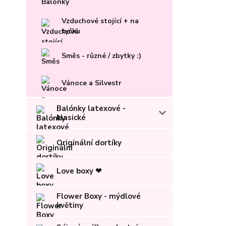
Vzduchové stojící + na
tyčku
Směs - různé / zbytky :)
Vánoce a Silvestr
Balónky latexové -
klasické
Originální dortíky
Love boxy ❤
Flower Boxy - mýdlové
květiny