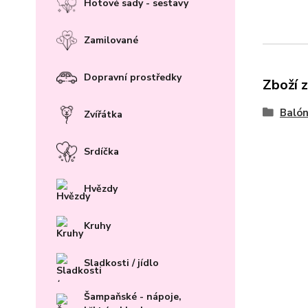
Hotové sady - sestavy
Zamilované
Dopravní prostředky
Zboží 
Baló
Zvířátka
Srdíčka
Hvězdy
Kruhy
Sladkosti / jídlo
Šampaňské - nápoje,