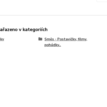
zařazeno v kategoriích
nky
Směs - Postavičky, filmy,
pohádky..