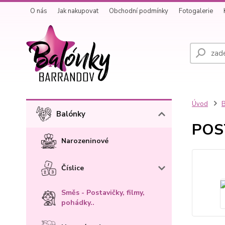
O nás
Jak nakupovat
Obchodní podmínky
Fotogalerie
Úvod
B
Balónky
POST
Narozeninové
Číslice
Směs - Postavičky, filmy,
pohádky..