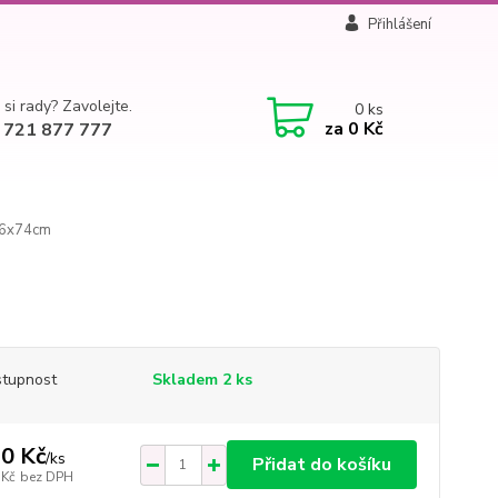
Přihlášení
 si rady? Zavolejte.
0
ks
za
0 Kč
 721 877 777
86x74cm
tupnost
Skladem 2 ks
0 Kč
/
ks
Přidat do košíku
 Kč
bez DPH