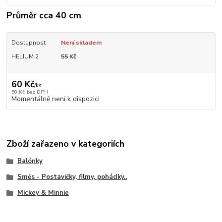
Průměr cca 40 cm
Dostupnost
Není skladem
HELIUM 2
55 Kč
60 Kč
/
ks
50 Kč
bez DPH
Momentálně není k dispozici
Zboží zařazeno v kategoriích
Balónky
Směs - Postavičky, filmy, pohádky..
Mickey & Minnie