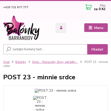
0
ks
+420 721 877 777
za
0 Kč
Menu
Hledat
Úvod
Balónky
Směs - Postavičky, filmy, pohádky..
POST 23 - minnie
srdce
POST 23 - minnie srdce