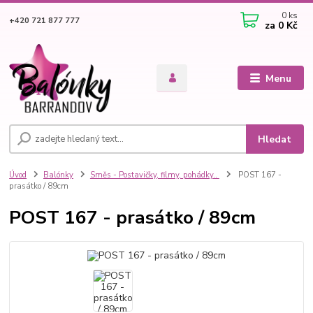
0
ks
+420 721 877 777
za
0 Kč
Menu
Hledat
Úvod
Balónky
Směs - Postavičky, filmy, pohádky..
POST 167 -
prasátko / 89cm
POST 167 - prasátko / 89cm