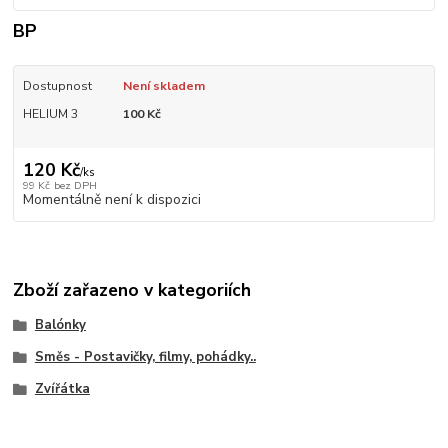
BP
Dostupnost
Není skladem
HELIUM 3
100 Kč
120 Kč
/
ks
99 Kč
bez DPH
Momentálně není k dispozici
Zboží zařazeno v kategoriích
Balónky
Směs - Postavičky, filmy, pohádky..
Zvířátka