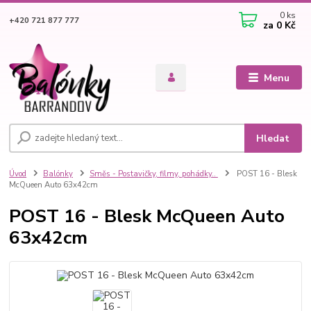
0
ks
+420 721 877 777
za
0 Kč
Menu
Hledat
Úvod
Balónky
Směs - Postavičky, filmy, pohádky..
POST 16 - Blesk
McQueen Auto 63x42cm
POST 16 - Blesk McQueen Auto
63x42cm