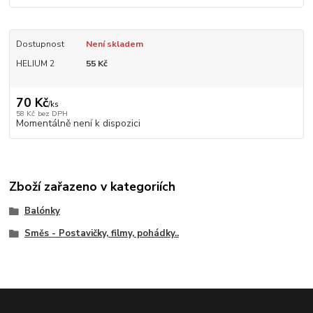
Dostupnost
Není skladem
HELIUM 2
55 Kč
70 Kč
/
ks
58 Kč
bez DPH
Momentálně není k dispozici
Zboží zařazeno v kategoriích
Balónky
Směs - Postavičky, filmy, pohádky..