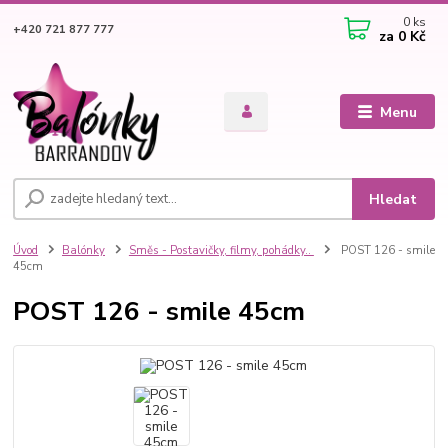
0
ks
+420 721 877 777
za
0 Kč
Menu
Hledat
Úvod
Balónky
Směs - Postavičky, filmy, pohádky..
POST 126 - smile
45cm
POST 126 - smile 45cm