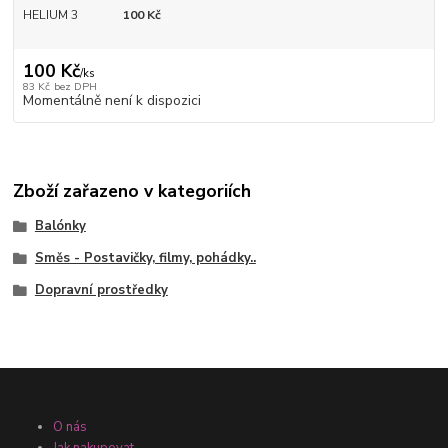
HELIUM 3
100 Kč
100 Kč
/
ks
83 Kč
bez DPH
Momentálně není k dispozici
Zboží zařazeno v kategoriích
Balónky
Směs - Postavičky, filmy, pohádky..
Dopravní prostředky
O nás
Jak nakupovat