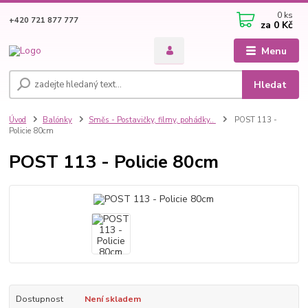
0
ks
+420 721 877 777
za
0 Kč
Menu
Hledat
Úvod
Balónky
Směs - Postavičky, filmy, pohádky..
POST 113 -
Policie 80cm
POST 113 - Policie 80cm
Dostupnost
Není skladem