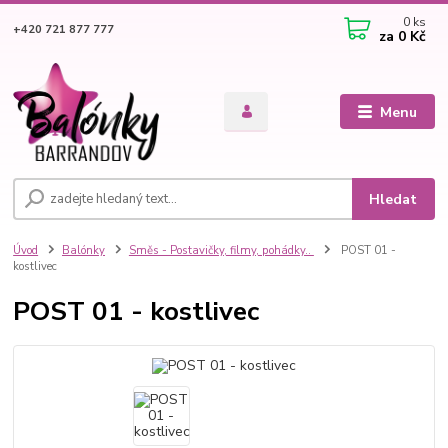
0
ks
+420 721 877 777
za
0 Kč
Menu
Hledat
Úvod
Balónky
Směs - Postavičky, filmy, pohádky..
POST 01 -
kostlivec
POST 01 - kostlivec