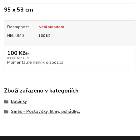
95 x 53 cm
Dostupnost
Není skladem
HELIUM 3
100 Kč
100 Kč
/
ks
83 Kč
bez DPH
Momentálně není k dispozici
Zboží zařazeno v kategoriích
Balónky
Směs - Postavičky, filmy, pohádky..