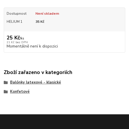
Dostupnost
Není skladem
HELIUM 1
35 Kč
25 Kč
/
ks
21 Kč
bez DPH
Momentálně není k dispozici
Zboží zařazeno v kategoriích
Balónky latexové - klasické
Konfetové