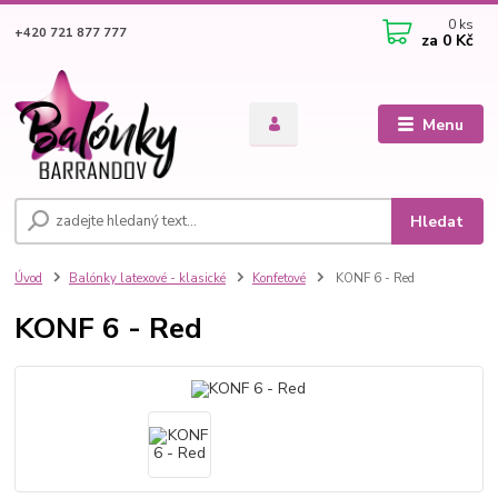
0
ks
+420 721 877 777
za
0 Kč
Menu
Hledat
Úvod
Balónky latexové - klasické
Konfetové
KONF 6 - Red
KONF 6 - Red