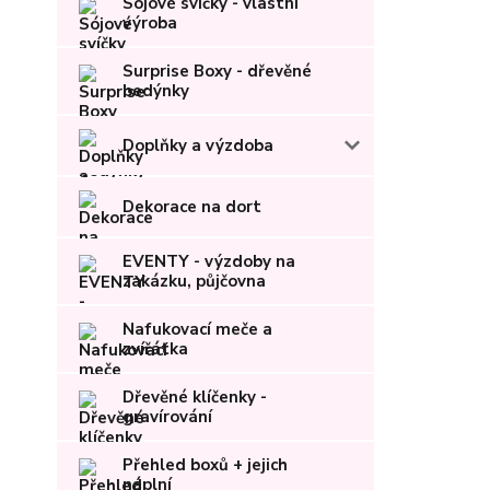
Sójové svíčky - vlastní
výroba
Surprise Boxy - dřevěné
bedýnky
Doplňky a výzdoba
Dekorace na dort
EVENTY - výzdoby na
zakázku, půjčovna
Nafukovací meče a
zvířátka
Dřevěné klíčenky -
gravírování
Přehled boxů + jejich
náplní