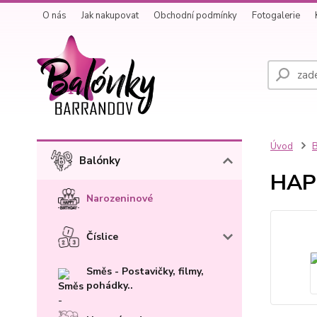
O nás
Jak nakupovat
Obchodní podmínky
Fotogalerie
Úvod
B
Balónky
HAP 
Narozeninové
Číslice
Směs - Postavičky, filmy,
pohádky..