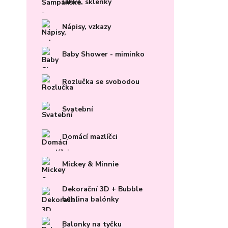
lahve, sklenky
Nápisy, vzkazy
Baby Shower - miminko
Rozlučka se svobodou
Svatební
Domácí mazlíčci
Mickey & Minnie
Dekorační 3D + Bubble
bublina balónky
Balonky na tyčku