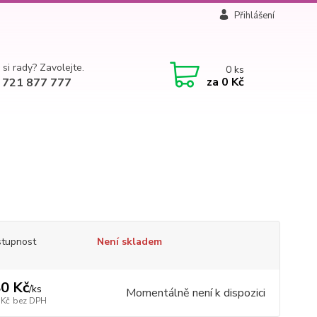
Přihlášení
 si rady? Zavolejte.
0
ks
za
0 Kč
 721 877 777
tupnost
Není skladem
0 Kč
/
ks
Momentálně není k dispozici
 Kč
bez DPH