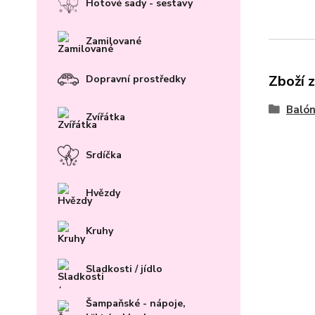
Hotové sady - sestavy
Zamilované
Zboží 
Dopravní prostředky
Baló
Zvířátka
Srdíčka
Hvězdy
Kruhy
Sladkosti / jídlo
Šampaňské - nápoje,