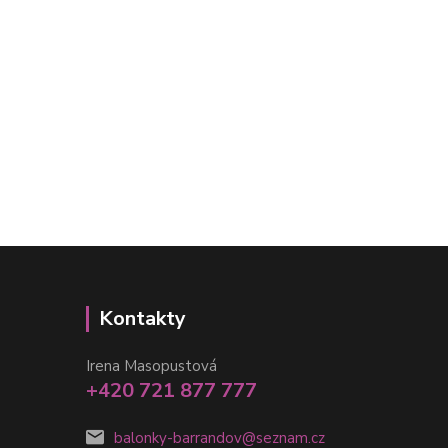
Kontakty
Irena Masopustová
+420 721 877 777
balonky-barrandov@seznam.cz