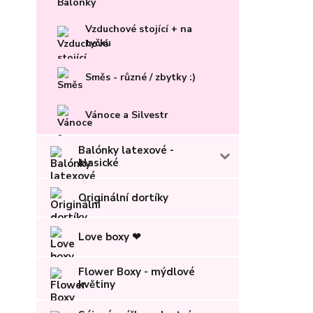
Vzduchové stojící + na
tyčku
Směs - různé / zbytky :)
Vánoce a Silvestr
Balónky latexové -
klasické
Originální dortíky
Love boxy ❤
Flower Boxy - mýdlové
květiny