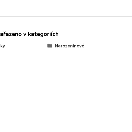
zařazeno v kategoriích
nky
Narozeninové