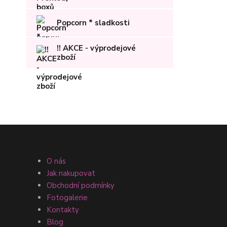
Popcorn * sladkosti
!! AKCE - výprodejové
zboží
O nás
Jak nakupovat
Obchodní podmínky
Fotogalerie
Kontakty
Blog