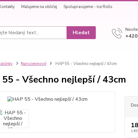
Kontakty
Malujeme na obličej
Spolupracujeme - Ice Rolls
Nevíte
Hledat
+420
alónky
Narozeninové
HAP 55 - Všechno nejlepší / 43cm
55 - Všechno nejlepší / 43cm
Dos
18
149