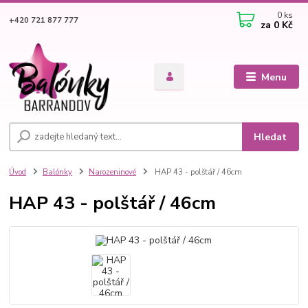
0
ks
+420 721 877 777
za
0 Kč
Menu
Hledat
Úvod
Balónky
Narozeninové
HAP 43 - polštář / 46cm
HAP 43 - polštář / 46cm