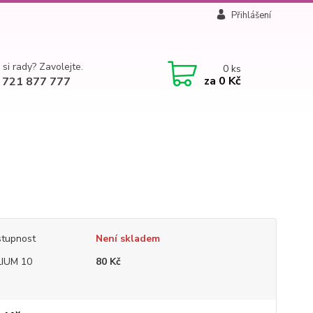
Přihlášení
 si rady? Zavolejte.
0
ks
za
0 Kč
 721 877 777
tupnost
Není skladem
IUM 10
80 Kč