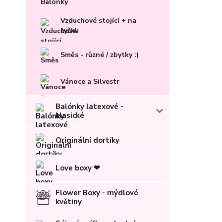
Vzduchové stojící + na
tyčku
Směs - různé / zbytky :)
Vánoce a Silvestr
Balónky latexové -
klasické
Originální dortíky
Love boxy ❤
Flower Boxy - mýdlové
květiny