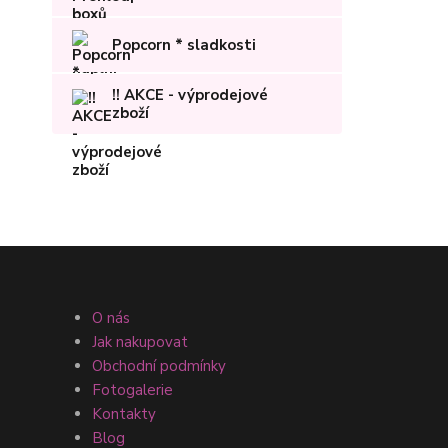
Popcorn * sladkosti
!! AKCE - výprodejové
zboží
O nás
Jak nakupovat
Obchodní podmínky
Fotogalerie
Kontakty
Blog