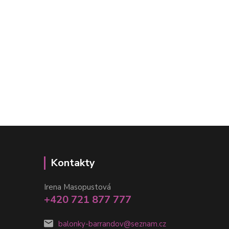
Kontakty
Irena Masopustová
+420 721 877 777
balonky-barrandov@seznam.cz