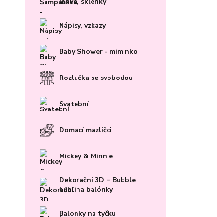
lahve, sklenky
Nápisy, vzkazy
Baby Shower - miminko
Rozlučka se svobodou
Svatební
Domácí mazlíčci
Mickey & Minnie
Dekorační 3D + Bubble
bublina balónky
Balonky na tyčku