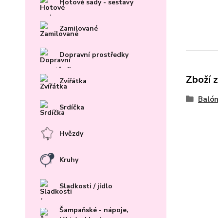
Hotové sady - sestavy
Zamilované
Dopravní prostředky
Zboží 
Zvířátka
Baló
Srdíčka
Hvězdy
Kruhy
Sladkosti / jídlo
Šampaňské - nápoje,