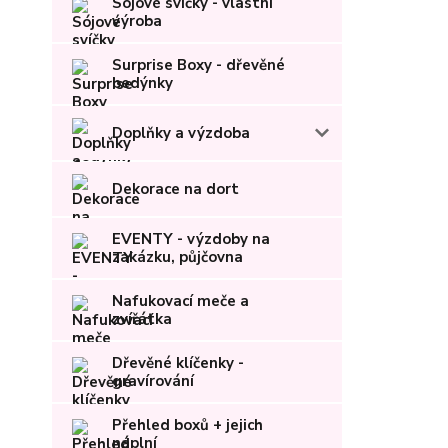
Sójové svíčky - vlastní
výroba
Surprise Boxy - dřevěné
bedýnky
Doplňky a výzdoba
Dekorace na dort
EVENTY - výzdoby na
zakázku, půjčovna
Nafukovací meče a
zvířátka
Dřevěné klíčenky -
gravírování
Přehled boxů + jejich
náplní