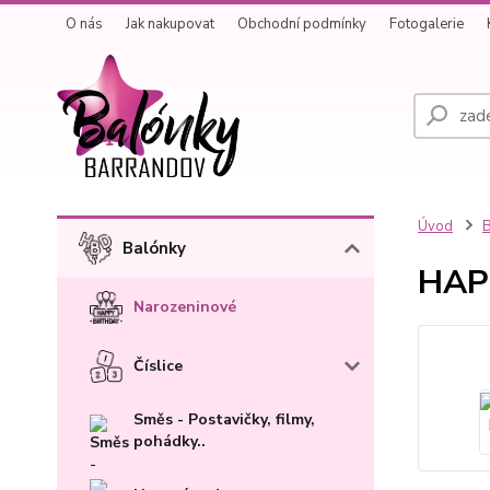
O nás
Jak nakupovat
Obchodní podmínky
Fotogalerie
Úvod
B
Balónky
HAP 
Narozeninové
Číslice
Směs - Postavičky, filmy,
pohádky..