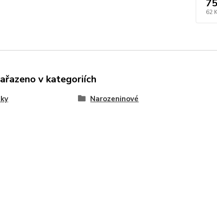
75
62 
zařazeno v kategoriích
nky
Narozeninové