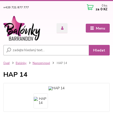
0
ks
+420 721 877 777
za
0 Kč
Menu
Hledat
Úvod
Balónky
Narozeninové
HAP 14
HAP 14