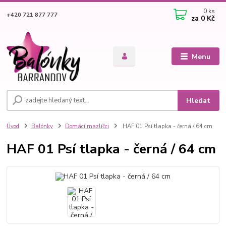
0
ks
+420 721 877 777
za
0 Kč
Menu
Hledat
Úvod
Balónky
Domácí mazlíčci
HAF 01 Psí tlapka - černá / 64 cm
HAF 01 Psí tlapka - černá / 64 cm