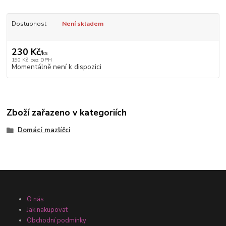
Dostupnost
Není skladem
230 Kč
/
ks
190 Kč
bez DPH
Momentálně není k dispozici
Zboží zařazeno v kategoriích
Domácí mazlíčci
O nás
Jak nakupovat
Obchodní podmínky