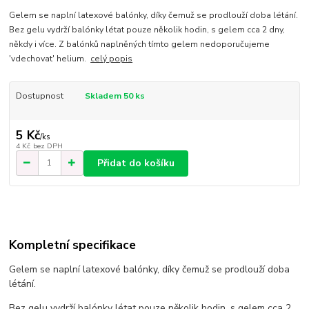
Gelem se naplní latexové balónky, díky čemuž se prodlouží doba létání.
Bez gelu vydrží balónky létat pouze několik hodin, s gelem cca 2 dny,
někdy i více. Z balónků naplněných tímto gelem nedoporučujeme
'vdechovat' helium.
celý popis
Dostupnost
Skladem 50 ks
5 Kč
/
ks
4 Kč
bez DPH
Přidat do košíku
Kompletní specifikace
Gelem se naplní latexové balónky, díky čemuž se prodlouží doba
létání.
Bez gelu vydrží balónky létat pouze několik hodin, s gelem cca 2