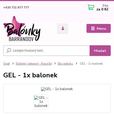
0
ks
+420 721 877 777
za
0 Kč
Menu
Hledat
Úvod
Balónky latexové - klasické
Bez potisku
GEL - 1x balonek
GEL - 1x balonek