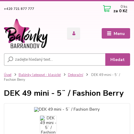
0
ks
+420 721 877 777
za
0 Kč
Menu
Hledat
Úvod
Balónky latexové - klasické
Dekorační
DEK 49 mini - 5¨ /
Fashion Berry
DEK 49 mini - 5¨ / Fashion Berry