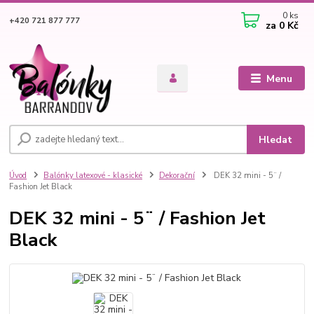
0
ks
+420 721 877 777
za
0 Kč
Menu
Hledat
Úvod
Balónky latexové - klasické
Dekorační
DEK 32 mini - 5¨ /
Fashion Jet Black
DEK 32 mini - 5¨ / Fashion Jet
Black