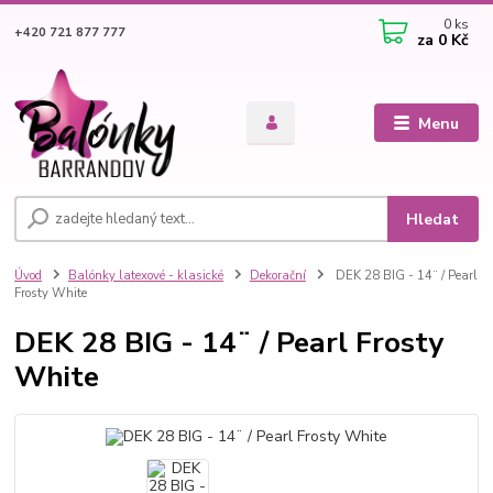
0
ks
+420 721 877 777
za
0 Kč
Menu
Hledat
Úvod
Balónky latexové - klasické
Dekorační
DEK 28 BIG - 14¨ / Pearl
Frosty White
DEK 28 BIG - 14¨ / Pearl Frosty
White