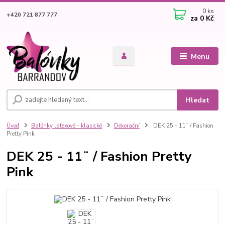
0
ks
+420 721 877 777
za
0 Kč
Menu
Hledat
Úvod
Balónky latexové - klasické
Dekorační
DEK 25 - 11¨ / Fashion
Pretty Pink
DEK 25 - 11¨ / Fashion Pretty
Pink