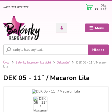
0
ks
+420 721 877 777
za
0 Kč
Menu
Hledat
Úvod
Balónky latexové - klasické
Dekorační
DEK 05 - 11¨ / Macaron
Lila
DEK 05 - 11¨ / Macaron Lila