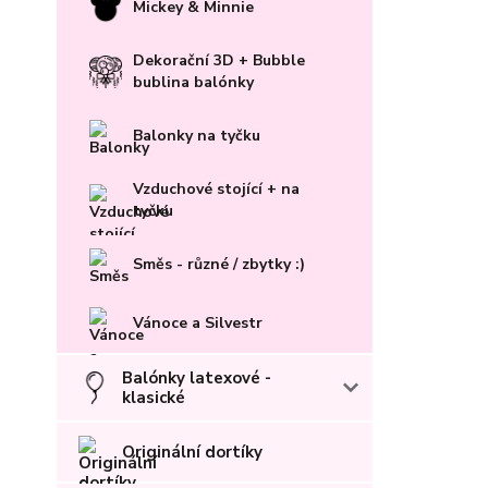
Mickey & Minnie
Dekorační 3D + Bubble
bublina balónky
Balonky na tyčku
Vzduchové stojící + na
tyčku
Směs - různé / zbytky :)
Vánoce a Silvestr
Balónky latexové -
klasické
Originální dortíky