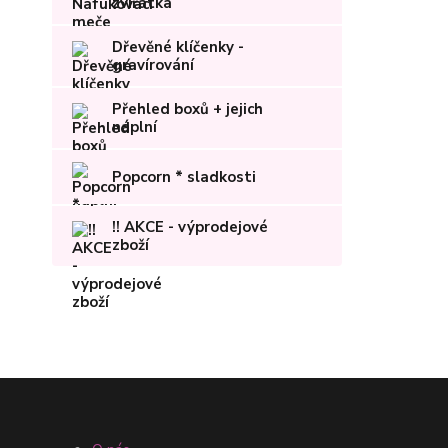
zvířátka
Dřevěné klíčenky -
gravírování
Přehled boxů + jejich
náplní
Popcorn * sladkosti
!! AKCE - výprodejové
zboží