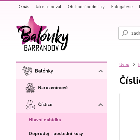
O nás
Jak nakupovat
Obchodní podmínky
Fotogalerie
Úvod
B
Balónky
Čísl
Narozeninové
Číslice
Hlavní nabídka
Doprodej - poslední kusy