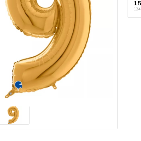
15
124