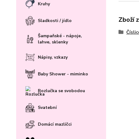
Kruhy
Zboží 
Sladkosti / jídlo
Číslic
Šampaňské - nápoje,
lahve, sklenky
Nápisy, vzkazy
Baby Shower - miminko
Rozlučka se svobodou
Svatební
Domácí mazlíčci