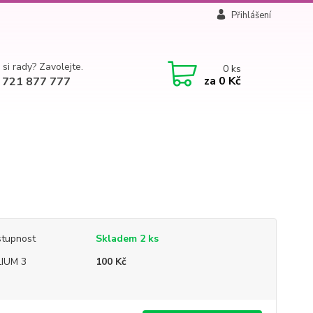
Přihlášení
 si rady? Zavolejte.
0
ks
za
0 Kč
 721 877 777
tupnost
Skladem 2 ks
IUM 3
100 Kč