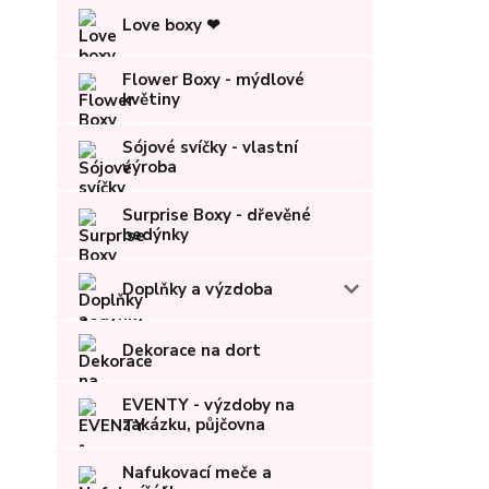
Love boxy ❤
Flower Boxy - mýdlové
květiny
Sójové svíčky - vlastní
výroba
Surprise Boxy - dřevěné
bedýnky
Doplňky a výzdoba
Dekorace na dort
EVENTY - výzdoby na
zakázku, půjčovna
Nafukovací meče a