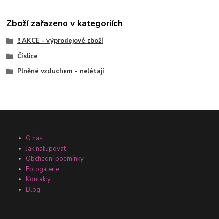
Zboží zařazeno v kategoriích
!! AKCE - výprodejové zboží
Číslice
Plněné vzduchem - nelétají
O nás
Jak nakupovat
Obchodní podmínky
Fotogalerie
Kontakty
Blog