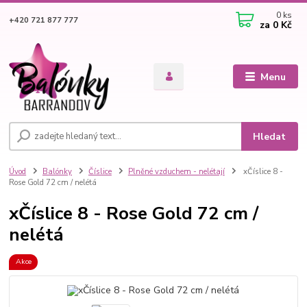
0
ks
+420 721 877 777
za
0 Kč
Menu
Hledat
Úvod
Balónky
Číslice
Plněné vzduchem - nelétají
xČíslice 8 -
Rose Gold 72 cm / nelétá
xČíslice 8 - Rose Gold 72 cm /
nelétá
Akce