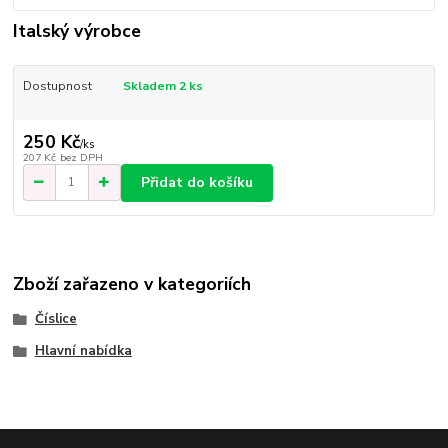
Italský výrobce
Dostupnost
Skladem 2 ks
250 Kč
/
ks
207 Kč
bez DPH
Přidat do košíku
Zboží zařazeno v kategoriích
Číslice
Hlavní nabídka