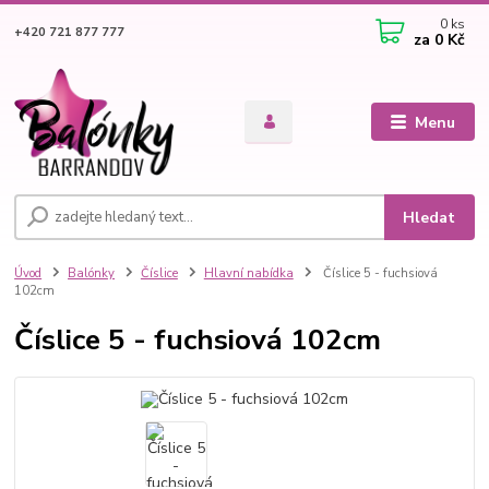
0
ks
+420 721 877 777
za
0 Kč
Menu
Hledat
Úvod
Balónky
Číslice
Hlavní nabídka
Číslice 5 - fuchsiová
102cm
Číslice 5 - fuchsiová 102cm