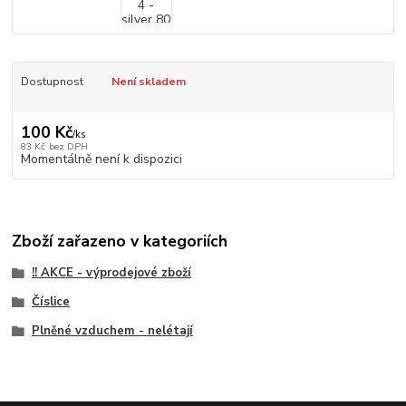
Dostupnost
Není skladem
100 Kč
/
ks
83 Kč
bez DPH
Momentálně není k dispozici
Zboží zařazeno v kategoriích
!! AKCE - výprodejové zboží
Číslice
Plněné vzduchem - nelétají