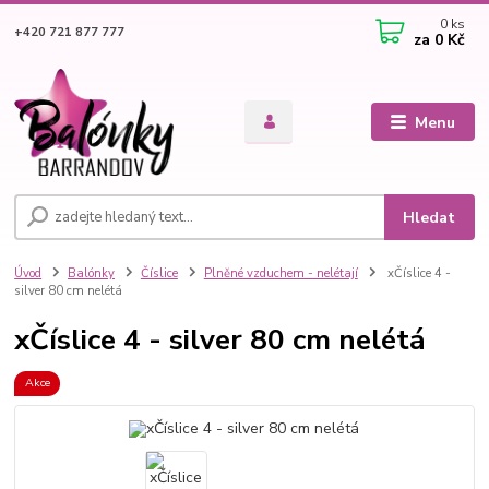
0
ks
+420 721 877 777
za
0 Kč
Menu
Hledat
Úvod
Balónky
Číslice
Plněné vzduchem - nelétají
xČíslice 4 -
silver 80 cm nelétá
xČíslice 4 - silver 80 cm nelétá
Akce