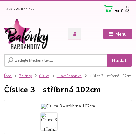
0
ks
+420 721 877 777
za
0 Kč
Menu
Hledat
Úvod
Balónky
Číslice
Hlavní nabídka
Číslice 3 - stříbrná 102cm
Číslice 3 - stříbrná 102cm