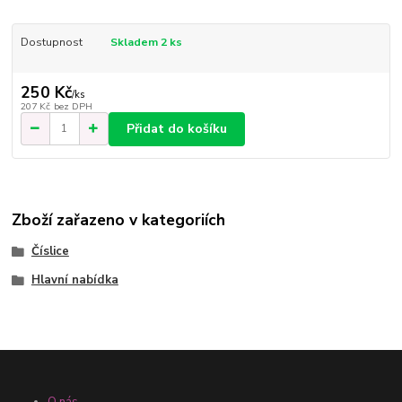
Dostupnost
Skladem 2 ks
250 Kč
/
ks
207 Kč
bez DPH
Přidat do košíku
Zboží zařazeno v kategoriích
Číslice
Hlavní nabídka