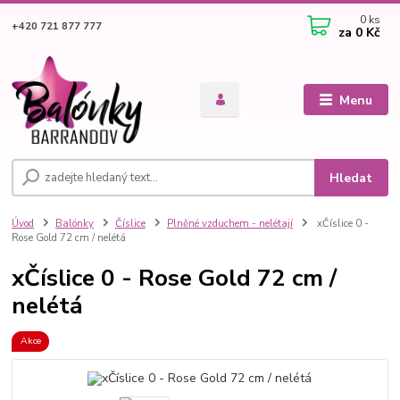
0
ks
+420 721 877 777
za
0 Kč
Menu
Hledat
Úvod
Balónky
Číslice
Plněné vzduchem - nelétají
xČíslice 0 -
Rose Gold 72 cm / nelétá
xČíslice 0 - Rose Gold 72 cm /
nelétá
Akce