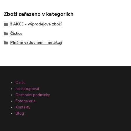
Zboží zařazeno v kategoriích
!! AKCE - výprodejové zboží
Číslice
Plněné vzduchem - nelétají
O nás
Jak nakupovat
Obchodní podmínky
Fotogalerie
Kontakty
Blog