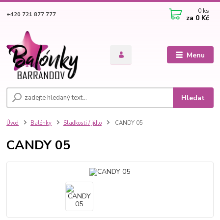
0
ks
+420 721 877 777
za
0 Kč
Menu
Hledat
Úvod
Balónky
Sladkosti / jídlo
CANDY 05
CANDY 05