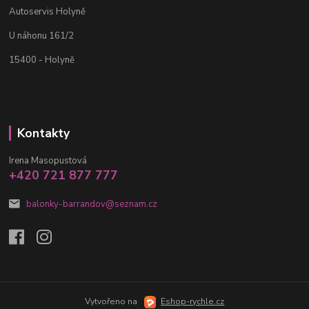
Autoservis Holyně
U náhonu 161/2
15400 - Holyně
Kontakty
Irena Masopustová
+420 721 877 777
balonky-barrandov@seznam.cz
Vytvořeno na
Eshop-rychle.cz