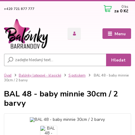
0
ks
+420 721 877 777
za
0 Kč
Menu
Hledat
Úvod
Balónky latexové - klasické
S potiskem
BAL 48 - baby minnie
30cm / 2 barvy
BAL 48 - baby minnie 30cm / 2
barvy