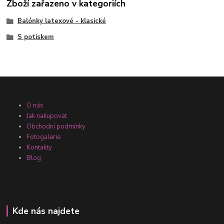
Zboží zařazeno v kategoriích
Balónky latexové - klasické
S potiskem
O nás
Jak nakupovat
Obchodní podmínky
Fotogalerie
Kontakty
Blog
Kde nás najdete