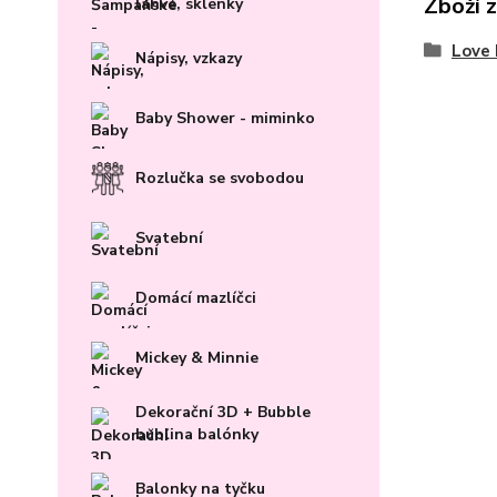
Zboží 
lahve, sklenky
Love 
Nápisy, vzkazy
Baby Shower - miminko
Rozlučka se svobodou
Svatební
Domácí mazlíčci
Mickey & Minnie
Dekorační 3D + Bubble
bublina balónky
Balonky na tyčku