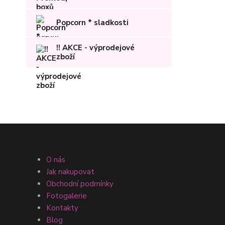
Popcorn * sladkosti
!! AKCE - výprodejové
zboží
O nás
Jak nakupovat
Obchodní podmínky
Fotogalerie
Kontakty
Blog