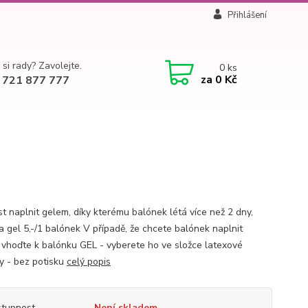
Přihlášení
 si rady? Zavolejte.
0
ks
za
0 Kč
 721 877 777
t naplnit gelem, díky kterému balónek létá více než 2 dny,
a gel 5,-/1 balónek V případě, že chcete balónek naplnit
 vhoďte k balónku GEL - vyberete ho ve složce latexové
y - bez potisku
celý popis
tupnost
Není skladem