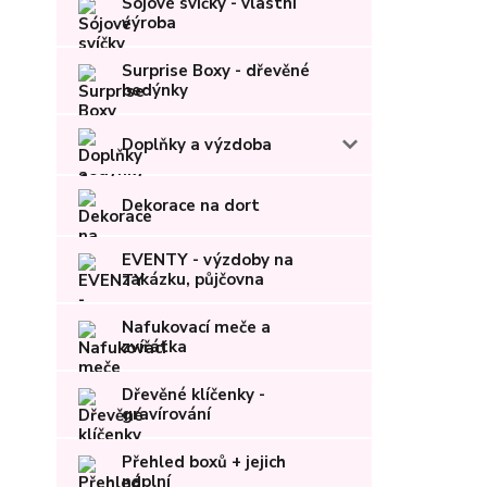
Sójové svíčky - vlastní
výroba
Surprise Boxy - dřevěné
bedýnky
Doplňky a výzdoba
Dekorace na dort
EVENTY - výzdoby na
zakázku, půjčovna
Nafukovací meče a
zvířátka
Dřevěné klíčenky -
gravírování
Přehled boxů + jejich
náplní