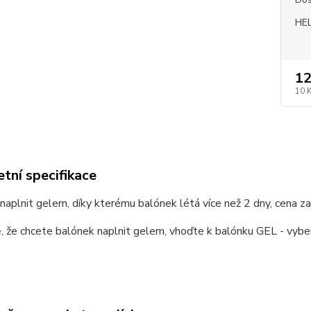
HEL
12
10 
tní specifikace
aplnit gelem, díky kterému balónek létá více než 2 dny, cena za
, že chcete balónek naplnit gelem, vhoďte k balónku GEL - vybe