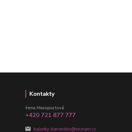
Kontakty
Irena Masopustová
+420 721 877 777
balonky-barrandov@seznam.cz