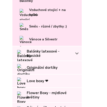
Vzduchové stojící + na
tyčku
Směs - různé / zbytky :)
Vánoce a Silvestr
Balónky latexové -
klasické
Originální dortíky
Love boxy ❤
Flower Boxy - mýdlové
květiny