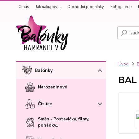
O nás
Jak nakupovat
Obchodní podmínky
Fotogalerie
Úvod
B
Balónky
BAL 
Narozeninové
Číslice
Směs - Postavičky, filmy,
pohádky..