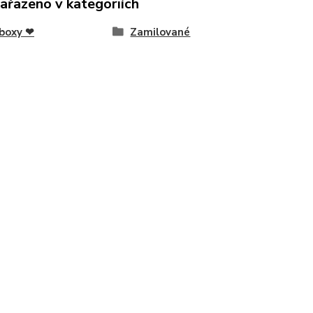
zařazeno v kategoriích
boxy ❤
Zamilované