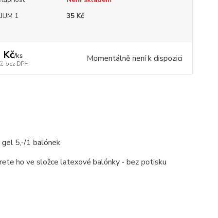
IUM 1
35 Kč
 Kč
/
ks
Momentálně není k dispozici
Kč
bez DPH
 gel 5,-/1 balónek
rete ho ve složce latexové balónky - bez potisku