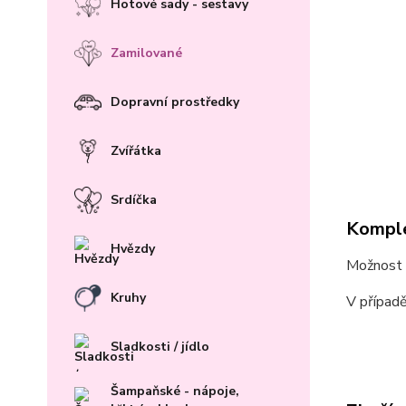
Hotové sady - sestavy
Zamilované
Dopravní prostředky
Zvířátka
Srdíčka
Komple
Hvězdy
Možnost n
Kruhy
V případě
Sladkosti / jídlo
Šampaňské - nápoje,