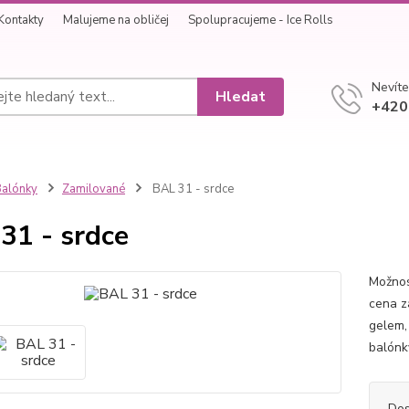
Kontakty
Malujeme na obličej
Spolupracujeme - Ice Rolls
Nevíte
Hledat
+420
alónky
Zamilované
BAL 31 - srdce
31 - srdce
Možnos
cena z
gelem,
balónk
Dos