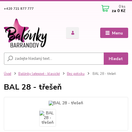
0
ks
+420 721 877 777
za
0 Kč
Menu
Hledat
Úvod
Balónky latexové - klasické
Bez potisku
BAL 28 - třešeň
BAL 28 - třešeň