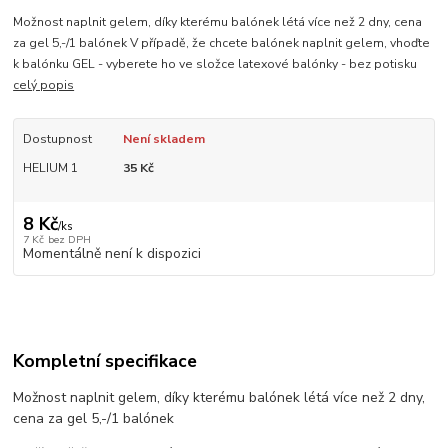
Možnost naplnit gelem, díky kterému balónek létá více než 2 dny, cena
za gel 5,-/1 balónek V případě, že chcete balónek naplnit gelem, vhoďte
k balónku GEL - vyberete ho ve složce latexové balónky - bez potisku
celý popis
Dostupnost
Není skladem
HELIUM 1
35 Kč
8 Kč
/
ks
7 Kč
bez DPH
Momentálně není k dispozici
Kompletní specifikace
Možnost naplnit gelem, díky kterému balónek létá více než 2 dny,
cena za gel 5,-/1 balónek