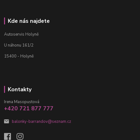
Kde nás najdete
Autoservis Holyně
U náhonu 161/2
15400 - Holyně
Kontakty
Irena Masopustová
+420 721 877 777
balonky-barrandov@seznam.cz