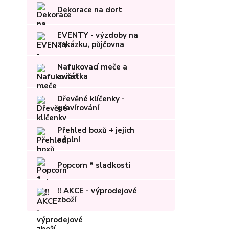
Dekorace na dort
EVENTY - výzdoby na
zakázku, půjčovna
Nafukovací meče a
zvířátka
Dřevěné klíčenky -
gravírování
Přehled boxů + jejich
náplní
Popcorn * sladkosti
!! AKCE - výprodejové
zboží