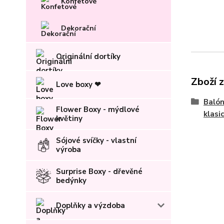
Konfetové
Dekorační
Originální dortíky
Zboží 
Love boxy ❤
Balón
Flower Boxy - mýdlové
klasi
květiny
Sójové svíčky - vlastní
výroba
Surprise Boxy - dřevěné
bedýnky
Doplňky a výzdoba