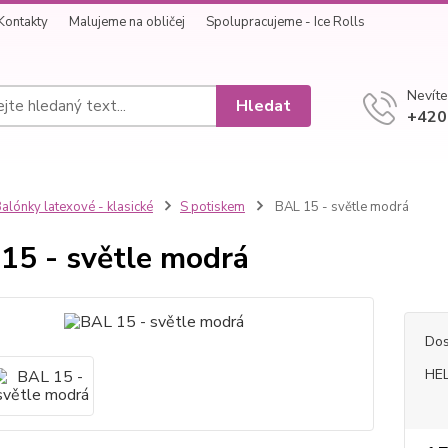
Kontakty
Malujeme na obličej
Spolupracujeme - Ice Rolls
Nevíte
Hledat
+420
alónky latexové - klasické
S potiskem
BAL 15 - světle modrá
15 - světle modrá
Dos
HEL