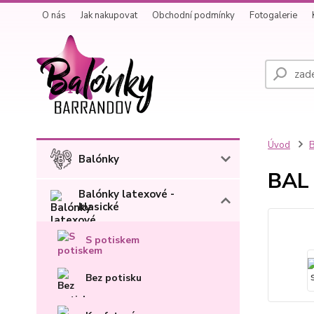
O nás
Jak nakupovat
Obchodní podmínky
Fotogalerie
Úvod
B
Balónky
BAL 
Balónky latexové -
klasické
S potiskem
Bez potisku