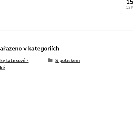
15
12 
zařazeno v kategoriích
ky latexové -
S potiskem
cké