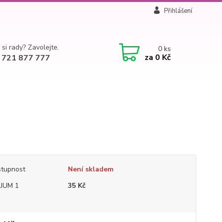
Přihlášení
 si rady? Zavolejte.
0
ks
za
0 Kč
 721 877 777
tupnost
Není skladem
IUM 1
35 Kč