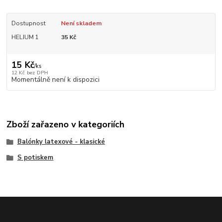
Dostupnost
Není skladem
HELIUM 1
35 Kč
15 Kč
/
ks
12 Kč
bez DPH
Momentálně není k dispozici
Zboží zařazeno v kategoriích
Balónky latexové - klasické
S potiskem