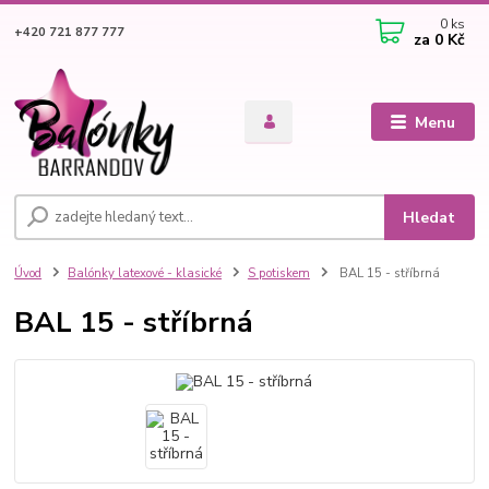
0
ks
+420 721 877 777
za
0 Kč
Menu
Hledat
Úvod
Balónky latexové - klasické
S potiskem
BAL 15 - stříbrná
BAL 15 - stříbrná