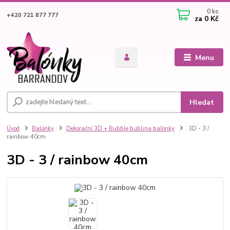
0
ks
+420 721 877 777
za
0 Kč
Menu
Hledat
Úvod
Balónky
Dekorační 3D + Bubble bublina balónky
3D - 3 /
rainbow 40cm
3D - 3 / rainbow 40cm