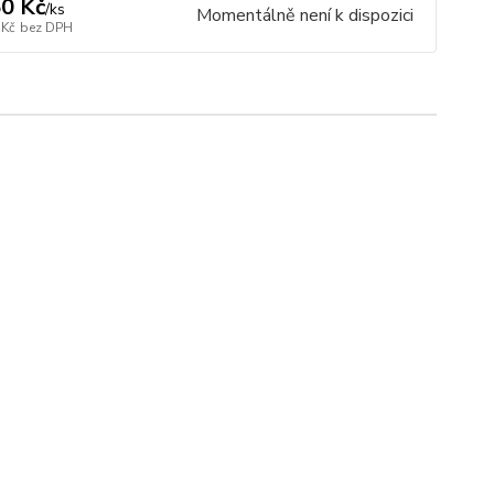
0 Kč
/
ks
Momentálně není k dispozici
 Kč
bez DPH