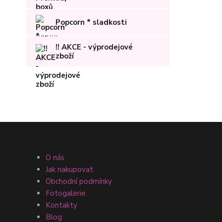
Popcorn * sladkosti
!! AKCE - výprodejové
zboží
O nás
Jak nakupovat
Obchodní podmínky
Fotogalerie
Kontakty
Blog