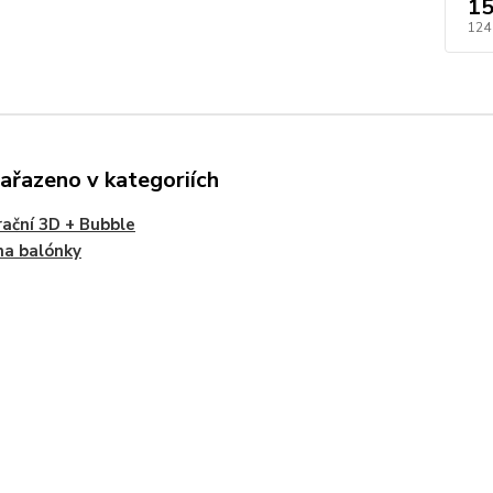
15
124
zařazeno v kategoriích
ační 3D + Bubble
na balónky