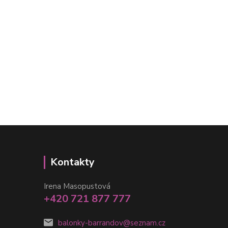
Kontakty
Irena Masopustová
+420 721 877 777
balonky-barrandov@seznam.cz