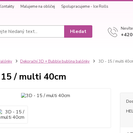
Kontakty
Malujeme na obličej
Spolupracujeme - Ice Rolls
Nevíte
Hledat
+420
alónky
Dekorační 3D + Bubble bublina balónky
3D - 15 / multi 40c
 15 / multi 40cm
Dos
HEL