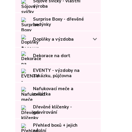
Sójové svíčky - vlastní
výroba
Surprise Boxy - dřevěné
bedýnky
Doplňky a výzdoba
Dekorace na dort
EVENTY - výzdoby na
zakázku, půjčovna
Nafukovací meče a
zvířátka
Dřevěné klíčenky -
gravírování
Přehled boxů + jejich
náplní