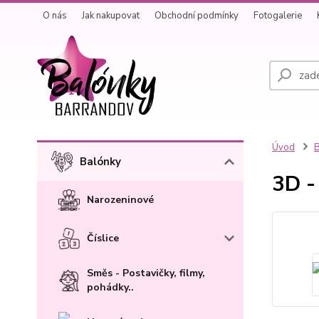
O nás
Jak nakupovat
Obchodní podmínky
Fotogalerie
Úvod
B
Balónky
3D -
Narozeninové
Číslice
Směs - Postavičky, filmy,
pohádky..