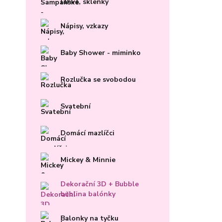
lahve, sklenky
Nápisy, vzkazy
Baby Shower - miminko
Rozlučka se svobodou
Svatební
Domácí mazlíčci
Mickey & Minnie
Dekorační 3D + Bubble
bublina balónky
Balonky na tyčku