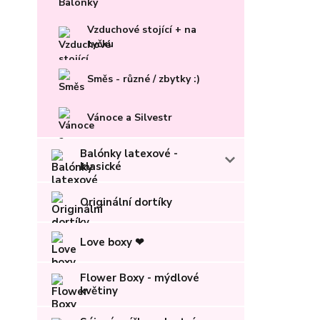
Vzduchové stojící + na
tyčku
Směs - různé / zbytky :)
Vánoce a Silvestr
Balónky latexové -
klasické
Originální dortíky
Love boxy ❤
Flower Boxy - mýdlové
květiny