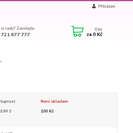
Přihlášení
 si rady? Zavolejte.
0
ks
za
0 Kč
 721 877 777
m
tupnost
Není skladem
IUM 3
100 Kč